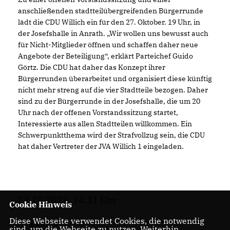
anschließenden stadtteilübergreifenden Bürgerrunde
lädt die CDU Willich ein für den 27. Oktober. 19 Uhr, in
der Josefshalle in Anrath. „Wir wollen uns bewusst auch
für Nicht-Mitglieder öffnen und schaffen daher neue
Angebote der Beteiligung“, erklärt Parteichef Guido
Görtz. Die CDU hat daher das Konzept ihrer
Bürgerrunden überarbeitet und organisiert diese künftig
nicht mehr streng auf die vier Stadtteile bezogen. Daher
sind zu der Bürgerrunde in der Josefshalle, die um 20
Uhr nach der offenen Vorstandssitzung startet,
Interessierte aus allen Stadtteilen willkommen. Ein
Schwerpunktthema wird der Strafvollzug sein, die CDU
hat daher Vertreter der JVA Willich 1 eingeladen.
23.10.2022, 14:31 Uhr
Cookie Hinweis
Diese Webseite verwendet Cookies, die notwendig
PARTEI
sind, um die Webseite zu nutzen. Weiterhin