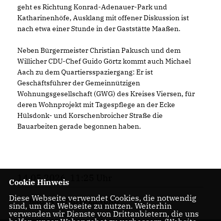
geht es Richtung Konrad-Adenauer-Park und
Katharinenhöfe, Ausklang mit offener Diskussion ist
nach etwa einer Stunde in der Gaststätte Maaßen.
Neben Bürgermeister Christian Pakusch und dem
Willicher CDU-Chef Guido Görtz kommt auch Michael
Aach zu dem Quartiersspaziergang: Er ist
Geschäftsführer der Gemeinnützigen
Wohnungsgesellschaft (GWG) des Kreises Viersen, für
deren Wohnprojekt mit Tagespflege an der Ecke
Hülsdonk- und Korschenbroicher Straße die
Bauarbeiten gerade begonnen haben.
14.05.2026, 11:25 Uhr
Cookie Hinweis
Diese Webseite verwendet Cookies, die notwendig
BAUEN
,
STADTPLANUNG
sind, um die Webseite zu nutzen. Weiterhin
verwenden wir Dienste von Drittanbietern, die uns