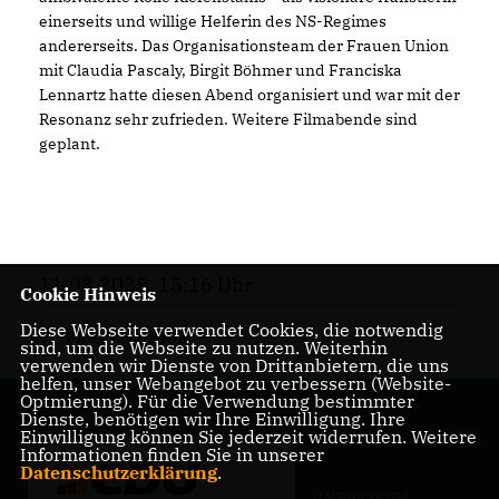
einerseits und willige Helferin des NS-Regimes
andererseits. Das Organisationsteam der Frauen Union
mit Claudia Pascaly, Birgit Böhmer und Franciska
Lennartz hatte diesen Abend organisiert und war mit der
Resonanz sehr zufrieden. Weitere Filmabende sind
geplant.
11.03.2025, 15:16 Uhr
Cookie Hinweis
Diese Webseite verwendet Cookies, die notwendig
FRAUEN UNION
sind, um die Webseite zu nutzen. Weiterhin
verwenden wir Dienste von Drittanbietern, die uns
helfen, unser Webangebot zu verbessern (Website-
Optmierung). Für die Verwendung bestimmter
Dienste, benötigen wir Ihre Einwilligung. Ihre
Einwilligung können Sie jederzeit widerrufen. Weitere
Informationen finden Sie in unserer
Datenschutzerklärung
.
IMPRESSUM