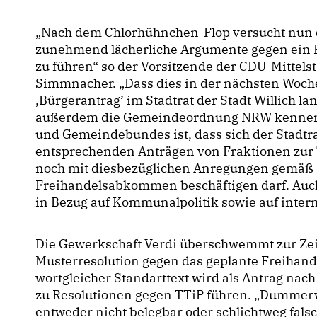
Nach dem Chlorhühnchen-Flop versucht nun 
zunehmend lächerliche Argumente gegen ein 
zu führen“ so der Vorsitzende der CDU-Mittels
Simmnacher. „Dass dies in der nächsten Woche
Bürgerantrag’ im Stadtrat der Stadt Willich land
außerdem die Gemeindeordnung NRW kennen un
und Gemeindebundes ist, dass sich der Stadtr
entsprechenden Anträgen von Fraktionen zur 
noch mit diesbezüglichen Anregungen gemäß §
Freihandelsabkommen beschäftigen darf. Auch 
in Bezug auf Kommunalpolitik sowie auf intern
Die Gewerkschaft Verdi überschwemmt zur Zei
Musterresolution gegen das geplante Freiha
wortgleicher Standarttext wird als Antrag na
zu Resolutionen gegen TTiP führen. „Dummerw
entweder nicht belegbar oder schlichtweg falsch