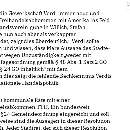
0
die Gewerkschaft Verdi immer neue und
Freihandelsabkommen mit Amerika ins Feld
tandsvereinigung in Willich, Stefan
 nun auch aber als verkappter
et, zeigt dies überdeutlich.“ Verdi sollte
d wissen, dass klare Aussage des Städte-
at wegen Unzuständigkeit „weder mit
Tagesordnung gemäß § 48 Abs. 1 Satz 2 GO
 24 GO inhaltlich“ mit dem
dies zeigt die fehlende Sachkenntnis Verdis
ationale Handelspolitik
t kommunale Räte mit einer
ndelsabkommen TTiP. Ein bundesweit
ch §24 Gemeindeordnung eingereicht und soll
eise sind die Aussagen in dieser Resolution
. Jeder Stadtrat, der sich dieser Resolution