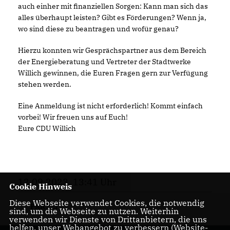
auch einher mit finanziellen Sorgen: Kann man sich das
alles überhaupt leisten? Gibt es Förderungen? Wenn ja,
wo sind diese zu beantragen und wofür genau?
Hierzu konnten wir Gesprächspartner aus dem Bereich
der Energieberatung und Vertreter der Stadtwerke
Willich gewinnen, die Euren Fragen gern zur Verfügung
stehen werden.
Eine Anmeldung ist nicht erforderlich! Kommt einfach
vorbei! Wir freuen uns auf Euch!
Eure CDU Willich
12.09.2023, 13:41 Uhr
Cookie Hinweis
Diese Webseite verwendet Cookies, die notwendig
PARTEI
sind, um die Webseite zu nutzen. Weiterhin
verwenden wir Dienste von Drittanbietern, die uns
helfen, unser Webangebot zu verbessern (Website-