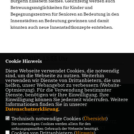
Bürgerin Elisabeth Siemes. Gleichzeitig werden auch
Betreuungsmöglichkeiten für Kinder und
Begegnungszentren für Senioren an Bedeutung in den
Innenstädten an Bedeutung gewinnen und damit
könnten auch neue Innenstadtkonzepte entstehen.
29.11.2017, 13:55 Uhr
Cookie Hinweis
Diese Webseite verwendet Cookies, die notwendig
FRAKTION
sind, um die Webseite zu nutzen. Weiterhin
verwenden wir Dienste von Drittanbietern, die uns
helfen, unser Webangebot zu verbessern (Website-
Optmierung). Für die Verwendung bestimmter
Dienste, benötigen wir Ihre Einwilligung. Ihre
Einwilligung können Sie jederzeit widerrufen. Weitere
Informationen finden Sie in unserer
Datenschutzerklärung
.
IMPRESSUM
Technisch notwendige Cookies (
Übersicht
)
DATENSCHUTZ
Die notwendigen Cookies werden allein für den
KONTAKT
ordnungsgemäßen Gebrauch der Webseite benötigt.
Cookies von Drittanbietern (
Hinweis
)