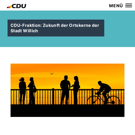
MENÜ
CDU-Fraktion: Zukunft der Ortskerne der
Stadt Willich