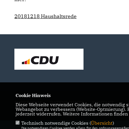
20181218 Haushaltsrede
Cookie Hinweis
IMPRESSUM
DATENSCHUTZ
KONTAKT
Diese Webseite verwendet Cookies, die notwendig si
Webangebot zu verbessern (Website-Optmierung). Fü
jederzeit widerrufen. Weitere Informationen finden
Technisch notwendige Cookies (
Übersicht
)
Die notwendigen Cookies werden allein für den ordnungsgemäßen 