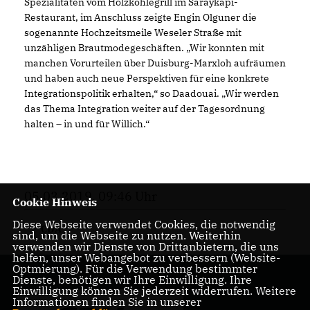
Spezialitäten vom Holzkohlegrill im Saraykapi-
Restaurant, im Anschluss zeigte Engin Olguner die
sogenannte Hochzeitsmeile Weseler Straße mit
unzähligen Brautmodegeschäften. „Wir konnten mit
manchen Vorurteilen über Duisburg-Marxloh aufräumen
und haben auch neue Perspektiven für eine konkrete
Integrationspolitik erhalten,“ so Daadouai. „Wir werden
das Thema Integration weiter auf der Tagesordnung
halten – in und für Willich.“
05.03.2019, 09:46 Uhr
Cookie Hinweis
Diese Webseite verwendet Cookies, die notwendig
CDA
sind, um die Webseite zu nutzen. Weiterhin
verwenden wir Dienste von Drittanbietern, die uns
helfen, unser Webangebot zu verbessern (Website-
Optmierung). Für die Verwendung bestimmter
Dienste, benötigen wir Ihre Einwilligung. Ihre
Einwilligung können Sie jederzeit widerrufen. Weitere
Informationen finden Sie in unserer