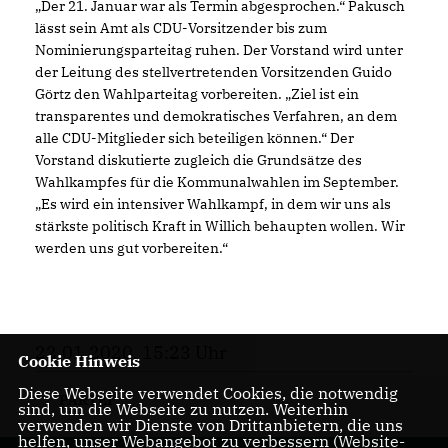
Der 21. Januar war als Termin abgesprochen.“ Pakusch
lässt sein Amt als CDU-Vorsitzender bis zum
Nominierungsparteitag ruhen. Der Vorstand wird unter
der Leitung des stellvertretenden Vorsitzenden Guido
Görtz den Wahlparteitag vorbereiten. „Ziel ist ein
transparentes und demokratisches Verfahren, an dem
alle CDU-Mitglieder sich beteiligen können.“ Der
Vorstand diskutierte zugleich die Grundsätze des
Wahlkampfes für die Kommunalwahlen im September.
Es wird ein intensiver Wahlkampf, in dem wir uns als
stärkste politisch Kraft in Willich behaupten wollen. Wir
werden uns gut vorbereiten.“
22.01.2020, 15:23 Uhr
Cookie Hinweis
Diese Webseite verwendet Cookies, die notwendig
PARTEI
sind, um die Webseite zu nutzen. Weiterhin
verwenden wir Dienste von Drittanbietern, die uns
helfen, unser Webangebot zu verbessern (Website-